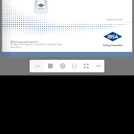
www.ibsa.it
1/4